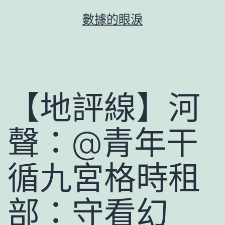
跳
數據的眼淚
至
主
要
內
容
【地評線】河
聲：@青年干
循九宮格時租
部：守看幻