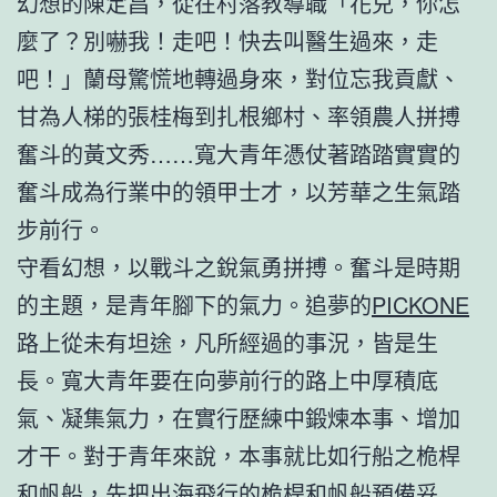
幻想的陳定昌，從在村落教導職「花兒，你怎
麼了？別嚇我！走吧！快去叫醫生過來，走
吧！」蘭母驚慌地轉過身來，對位忘我貢獻、
甘為人梯的張桂梅到扎根鄉村、率領農人拼搏
奮斗的黃文秀……寬大青年憑仗著踏踏實實的
奮斗成為行業中的領甲士才，以芳華之生氣踏
步前行。
守看幻想，以戰斗之銳氣勇拼搏。奮斗是時期
的主題，是青年腳下的氣力。追夢的
PICKONE
路上從未有坦途，凡所經過的事況，皆是生
長。寬大青年要在向夢前行的路上中厚積底
氣、凝集氣力，在實行歷練中鍛煉本事、增加
才干。對于青年來說，本事就比如行船之桅桿
和帆船，先把出海飛行的桅桿和帆船預備妥