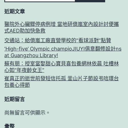
近期文章
醫院外心臟驟停病例增 當地研億嵐室內設計討便攜
式AED助加快急救
交通站：給億嵐工廠直營學校的“看球派對”點贊
‘High-five’ Olympic champioJIUYI俱意翻修設計ns
at Guangzhou Library!
蘇有朋：授室當娶甜心寶貝喜包養網林依晨 吐槽林
心如“年夜齡女王”
崔真正的逝世前發短信托孤 釜山片子節設弔唁環台
包養心得節
近期留言
尚無留言可供顯示。
彙整