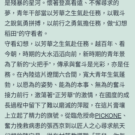
是殘暴的星河。懷著登高看遠、不懈尋求的
夢，青年干部當以芳華之生氣赴任務，以戰斗
之銳氣勇拼搏，以前行之勇氣擔任務，做“幻想
稻田”的守看者。
守看幻想，以芳華之生氣赴任務。越百年、看
今朝，時期的大水滔滔向前，新時期的青年景
為了新的“火把手”，傳承與奮斗是光彩，亦是任
務。在內陸這片遼闊六合間，寬大青年生氣蓬
勃，以愿為的姿勢、能為的本事、無為的奮斗
接力前行，激蕩著“正芳華”的激情，在國度的成
長過程中留下了難以磨滅的萍蹤，在這片膏壤
上立起了精力的旗號。從臨危授命
PICKONE
、
奮力挽救病患的張西京到以匠人之心尋求航天