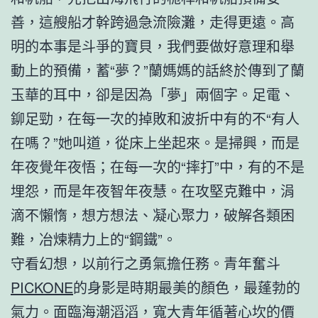
善，這艘船才幹跨過急流險灘，走得更遠。高
明的本事是斗爭的寶貝，我們要做好意理和舉
動上的預備，蓄“夢？”蘭媽媽的話終於傳到了蘭
玉華的耳中，卻是因為「夢」兩個字。足電、
鉚足勁，在每一次的掉敗和波折中有的不“有人
在嗎？”她叫道，從床上坐起來。是掃興，而是
年夜覺年夜悟；在每一次的“摔打”中，有的不是
埋怨，而是年夜智年夜慧。在攻堅克難中，涓
滴不懶惰，想方想法、凝心聚力，破解各類困
難，冶煉精力上的“鋼鐵”。
守看幻想，以前行之勇氣擔任務。青年奮斗
PICKONE
的身影是時期最美的顏色，最蓬勃的
氣力。面臨海潮滔滔，寬大青年循著心坎的價