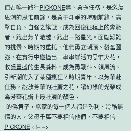
值召喚一路行
PICKONE
進、勇擔任務，是激蕩
思潮的思惟前鋒，是勇于斗爭的時期前鋒，高
擎自負、自強之旗號，成為回復征程上的奔馳
者，跑出芳華激越，跑出一路星光。面臨艱難
的挑釁、時期的重托，他們勇立潮頭、發奮圖
強，在實行中碰撞出一串串鮮活的思惟火花，
收獲豐盛的生長養料，成為勇戰斗、領風流、
引新潮的入了某種瘋狂？時期青年，以芳華赴
任務，綻放芳華的壯麗之花，讓幻想的光榮成
為芳華花瓣上最壯麗的顏色。
的偽君子，席家的每一個人都是勢利、冷酷無
情的人，父母千萬不要相信他們，不要相信
PICKONE
<!– –>