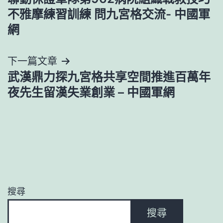
章
不雅摩練習訓練 問九宮格交流- 中國軍
導
網
覽
下一篇文章
武漢鼎力探九宮格共享空間推進百萬年
夜先生留漢失業創業 – 中國軍網
搜尋
搜尋