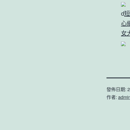
d
短
心
女
發佈日期:
2
作者:
admi