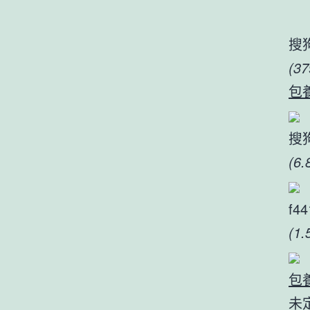
搜
(3
包
搜狗
(6
f44
(1
包
未定