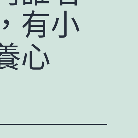
，有小
養心