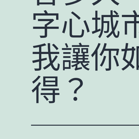
字心城
我讓你
得？