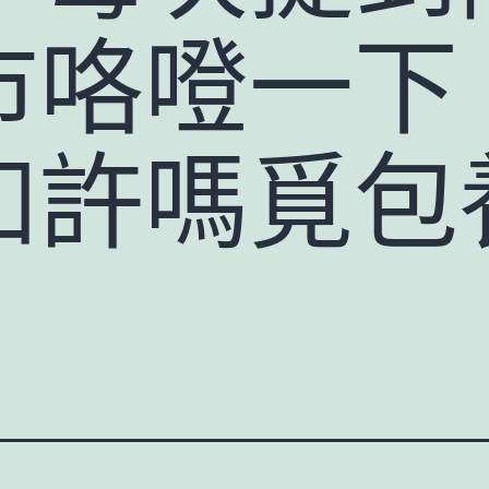
市咯噔一下
如許嗎覓包