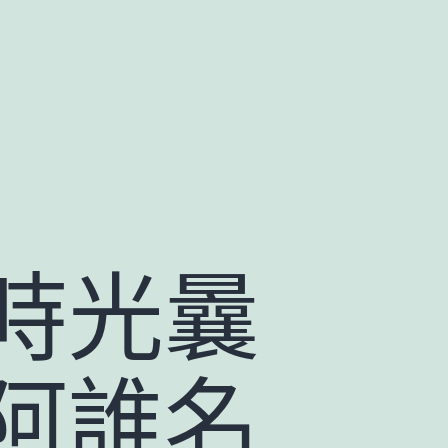
時光曩
阿誰名