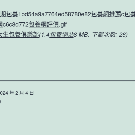
期包養
1bd54a9a7764ed58780e82
包養網推薦
c
包
網
c6c8d772
包養網評價
.gif
大生包養俱樂部
(1.4
包養網站
8 MB, 下載次數: 26)
024 年 2 月 4 日
n