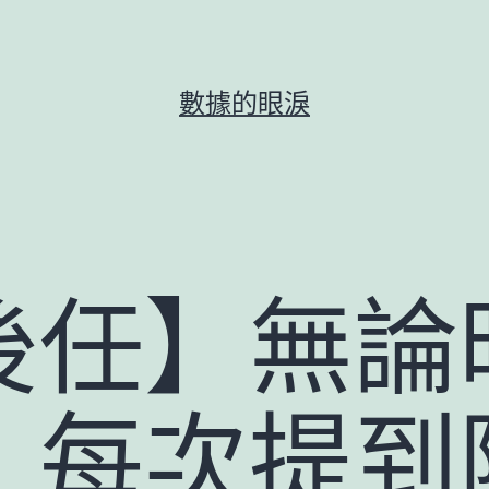
數據的眼淚
後任】無論
，每次提到