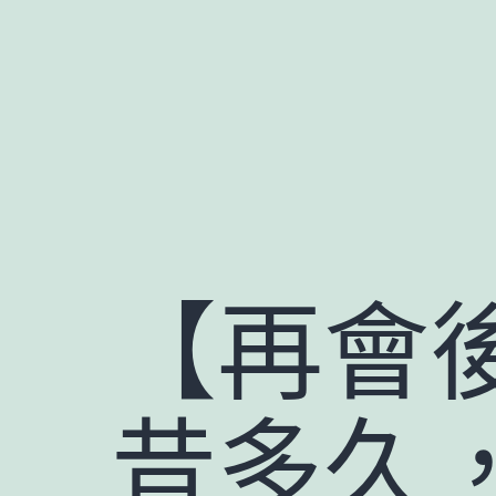
跳
至
主
要
內
容
【再會
昔多久