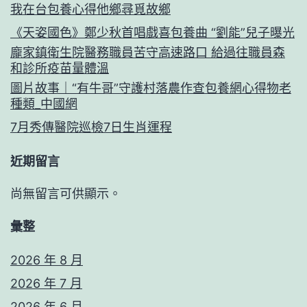
我在台包養心得他鄉尋覓故鄉
《天姿國色》鄭少秋首唱戲喜包養曲 “劉能”兒子曝光
龐家鎮衛生院醫務職員苦守高速路口 給過往職員森
和診所疫苗量體溫
圖片故事｜“有牛哥”守護村落農作查包養網心得物老
種類_中國網
7月秀傳醫院巡檢7日生肖運程
近期留言
尚無留言可供顯示。
彙整
2026 年 8 月
2026 年 7 月
2026 年 6 月