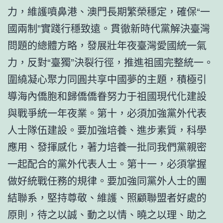
力，維護噴鼻港、澳門長期繁榮穩定，確保“一
國兩制”實踐行穩致遠。貫徹新時代黨解決臺灣
問題的總體方略，發展壯年夜臺灣愛國統一氣
力，反對“臺獨”決裂行徑，推進祖國完整統一。
圍繞凝心聚力同圓共享中國夢的主題，積極引
導海內僑胞和歸僑僑眷努力于祖國現代化建設
與戰爭統一年夜業。第十，必須加強黨外代表
人士隊伍建設。要加強培養、進步素質，科學
應用、發揮感化，著力培養一批同我們黨親密
一起配合的黨外代表人士。第十一，必須掌握
做好統戰任務的規律。要加強同黨外人士的團
結聯系，堅持尊敬、維護、照顧聯盟者好處的
原則，待之以誠、動之以情、曉之以理、助之