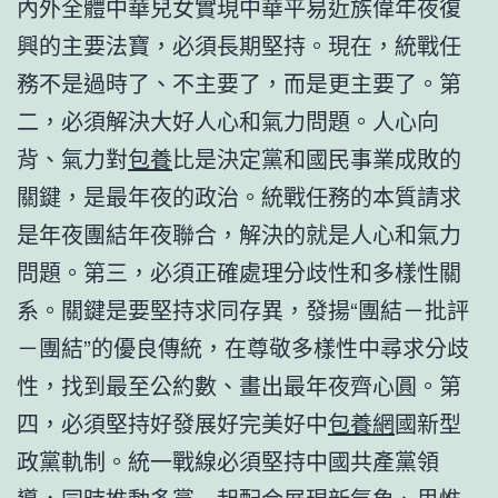
內外全體中華兒女實現中華平易近族偉年夜復
興的主要法寶，必須長期堅持。現在，統戰任
務不是過時了、不主要了，而是更主要了。第
二，必須解決大好人心和氣力問題。人心向
背、氣力對
包養
比是決定黨和國民事業成敗的
關鍵，是最年夜的政治。統戰任務的本質請求
是年夜團結年夜聯合，解決的就是人心和氣力
問題。第三，必須正確處理分歧性和多樣性關
系。關鍵是要堅持求同存異，發揚“團結－批評
－團結”的優良傳統，在尊敬多樣性中尋求分歧
性，找到最至公約數、畫出最年夜齊心圓。第
四，必須堅持好發展好完美好中
包養網
國新型
政黨軌制。統一戰線必須堅持中國共產黨領