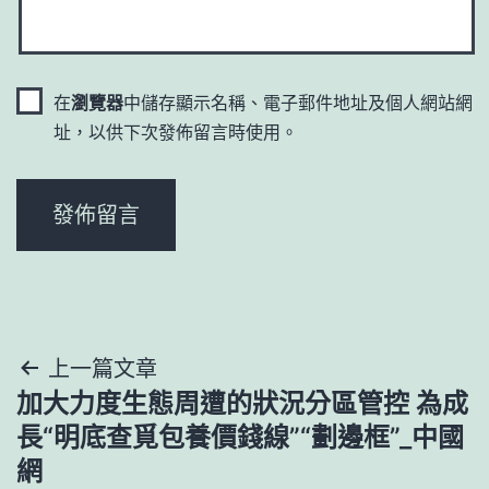
在
瀏覽器
中儲存顯示名稱、電子郵件地址及個人網站網
址，以供下次發佈留言時使用。
文
上一篇文章
加大力度生態周遭的狀況分區管控 為成
章
長“明底查覓包養價錢線”“劃邊框”_中國
導
網