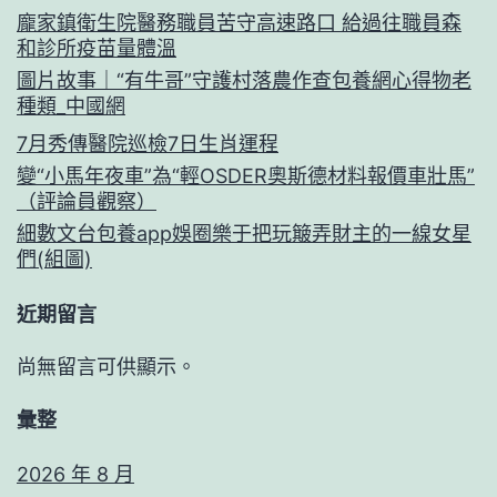
龐家鎮衛生院醫務職員苦守高速路口 給過往職員森
和診所疫苗量體溫
圖片故事｜“有牛哥”守護村落農作查包養網心得物老
種類_中國網
7月秀傳醫院巡檢7日生肖運程
變“小馬年夜車”為“輕OSDER奧斯德材料報價車壯馬”
（評論員觀察）
細數文台包養app娛圈樂于把玩簸弄財主的一線女星
們(組圖)
近期留言
尚無留言可供顯示。
彙整
2026 年 8 月