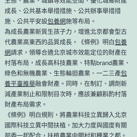
生態、農業、城鎮等效能空間，優化城鄉財產
成長、公共基本舉措措施、公共辦事舉措措
施、公共平安設
包養網
施等布局。
為成長農業新質生孩子力，增進北京都會型古
代農業高東西的品質成長，《條例》明白
包養
網
請求，領導合適北京城市效能定位的財產在
村落布局，成長高科技農業、特點brand農業、
綠色和無機農業、生態輪迴農業、一二三產
包
養平臺推舉
融會財產。同時，在制訂、調劑新
減產業制止和限制目次時，應該兼顧斟酌村落
財產布局需求。
《條例》明白規則，將農業科技立異歸入北京
國際科技立異中間扶植，加大力度與國度有關
部委一起配合，扶植農業中關村和種業之都。