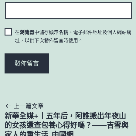
在
瀏覽器
中儲存顯示名稱、電子郵件地址及個人網站網
址，以供下次發佈留言時使用。
文
上一篇文章
新華全媒+丨五年后，阿誰搬出年夜山
章
的女孩還查包養心得好嗎？——吉雪與
導
家人的重生活_中國網