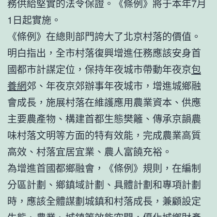
務供給堅實的法令保證。《條例》將于本年7月
1日起實施。
《條例》在總則部門誇大了北京村落的價值。
明白指出，全市村落復興增進任務應該安身首
國都市計謀定位，保持年夜城市帶動年夜京
包
養網
郊、年夜京郊辦事年夜城市，增進城鄉融
會成長，施展村落在維護應用農業資本、供應
主要農產物、構建首都生態樊籬、傳承京韻農
味村落文明等方面的特有效能，完成農業高質
高效、村落宜居宜業、農人富饒充裕。
為增進首國都鄉融會，《條例》規則，在編制
分區計劃、鄉鎮域計劃、具體計劃和專項計劃
時，應該全體謀劃城鎮和村落成長，兼顧設定